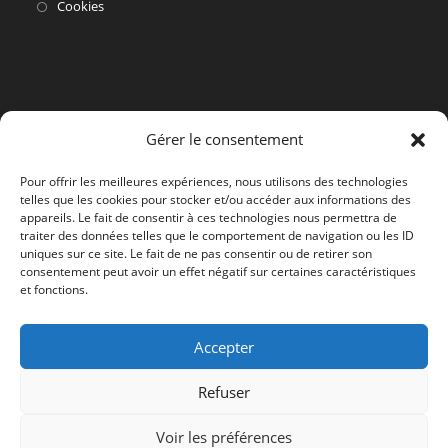
dans
S’ouvre
Cookies
un
dans
nouvel
un
onglet
nouvel
onglet
Gérer le consentement
Pour offrir les meilleures expériences, nous utilisons des technologies
telles que les cookies pour stocker et/ou accéder aux informations des
appareils. Le fait de consentir à ces technologies nous permettra de
traiter des données telles que le comportement de navigation ou les ID
uniques sur ce site. Le fait de ne pas consentir ou de retirer son
consentement peut avoir un effet négatif sur certaines caractéristiques
et fonctions.
Accepter
Refuser
Voir les préférences