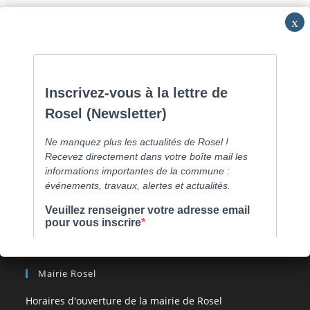
Skip
Commune de Caen la mer -
0231800151
Lundi: 16h-19h/Jeudi:
to
9h30-12h/Samedi: RV
content
Menu
[comarquage category= »part »]
Mairie Rosel
Horaires d'ouverture de la mairie de Rosel