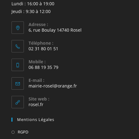
Lundi : 16:00 à 19:00
Jeudi : 9:30 à 12:00
Adresse :
6, rue Boulay 14740 Rosel
Téléphone :
02 31 80 01 51
Mobile :
06 88 19 35 79
E-mail :
S’ouvre
mairie-rosel@orange.fr
dans
votre
Site web :
application
rosel.fr
Mentions Légales
S’ouvre
RGPD