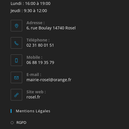
Lundi : 16:00 à 19:00
Jeudi : 9:30 à 12:00
Adresse :
6, rue Boulay 14740 Rosel
Téléphone :
02 31 80 01 51
Mobile :
06 88 19 35 79
E-mail :
S’ouvre
mairie-rosel@orange.fr
dans
votre
Site web :
application
rosel.fr
Mentions Légales
S’ouvre
RGPD