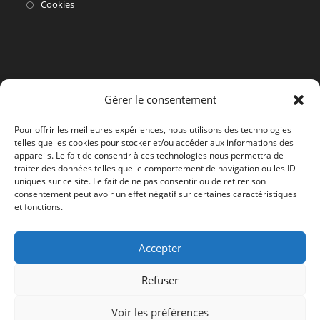
dans
S’ouvre
Cookies
un
dans
nouvel
un
onglet
nouvel
onglet
Gérer le consentement
Pour offrir les meilleures expériences, nous utilisons des technologies
telles que les cookies pour stocker et/ou accéder aux informations des
appareils. Le fait de consentir à ces technologies nous permettra de
traiter des données telles que le comportement de navigation ou les ID
uniques sur ce site. Le fait de ne pas consentir ou de retirer son
consentement peut avoir un effet négatif sur certaines caractéristiques
et fonctions.
Accepter
Refuser
Voir les préférences