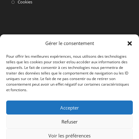
dans
S’ouvre
Cookies
un
dans
nouvel
un
onglet
nouvel
onglet
Gérer le consentement
Pour offrir les meilleures expériences, nous utilisons des technologies
telles que les cookies pour stocker et/ou accéder aux informations des
appareils. Le fait de consentir à ces technologies nous permettra de
traiter des données telles que le comportement de navigation ou les ID
uniques sur ce site. Le fait de ne pas consentir ou de retirer son
consentement peut avoir un effet négatif sur certaines caractéristiques
et fonctions.
Accepter
Refuser
Voir les préférences