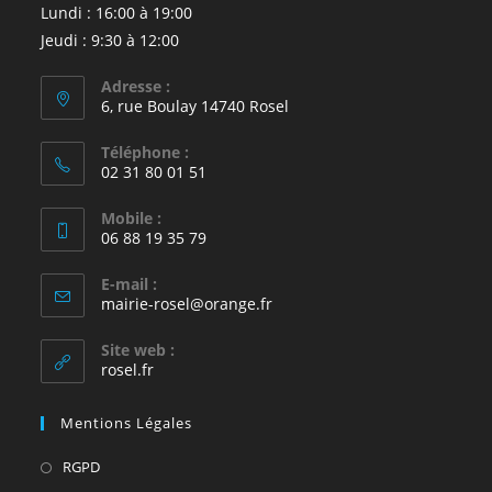
Lundi : 16:00 à 19:00
Jeudi : 9:30 à 12:00
Adresse :
6, rue Boulay 14740 Rosel
Téléphone :
02 31 80 01 51
Mobile :
06 88 19 35 79
E-mail :
S’ouvre
mairie-rosel@orange.fr
dans
votre
Site web :
application
rosel.fr
Mentions Légales
S’ouvre
RGPD