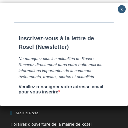
Skip
Commune de Caen la mer -
0231800151
Lundi: 16h-19h/Jeudi:
to
9h30-12h/Samedi: RV
content
Menu
[comarquage category= »part »]
Mairie Rosel
Horaires d'ouverture de la mairie de Rosel