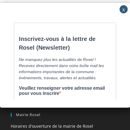
Skip
Commune de Caen la mer -
0231800151
Lundi: 16h-19h/Jeudi:
to
9h30-12h/Samedi: RV
content
Menu
[comarquage category= »part »]
Mairie Rosel
Horaires d'ouverture de la mairie de Rosel