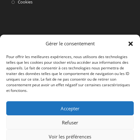
dans
S’ouvre
Cookies
un
dans
nouvel
un
onglet
nouvel
onglet
Gérer le consentement
Pour offrir les meilleures expériences, nous utilisons des technologies
telles que les cookies pour stocker et/ou accéder aux informations des
appareils. Le fait de consentir à ces technologies nous permettra de
traiter des données telles que le comportement de navigation ou les ID
uniques sur ce site. Le fait de ne pas consentir ou de retirer son
consentement peut avoir un effet négatif sur certaines caractéristiques
et fonctions.
Accepter
Refuser
Voir les préférences