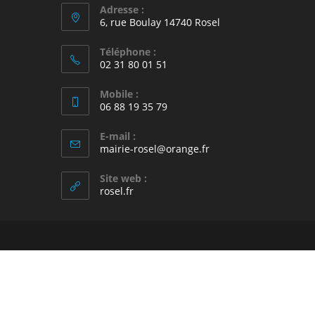
Adresse :
6, rue Boulay 14740 Rosel
Téléphone :
02 31 80 01 51
Mobile :
06 88 19 35 79
E-mail :
S’ouvre
mairie-rosel@orange.fr
dans
votre
Site web :
application
rosel.fr