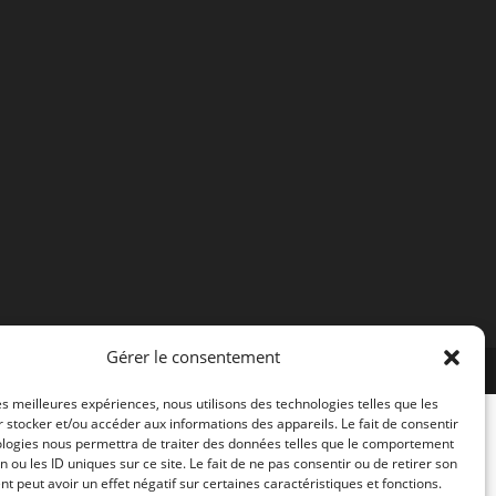
Gérer le consentement
les meilleures expériences, nous utilisons des technologies telles que les
 stocker et/ou accéder aux informations des appareils. Le fait de consentir
ologies nous permettra de traiter des données telles que le comportement
n ou les ID uniques sur ce site. Le fait de ne pas consentir ou de retirer son
 peut avoir un effet négatif sur certaines caractéristiques et fonctions.