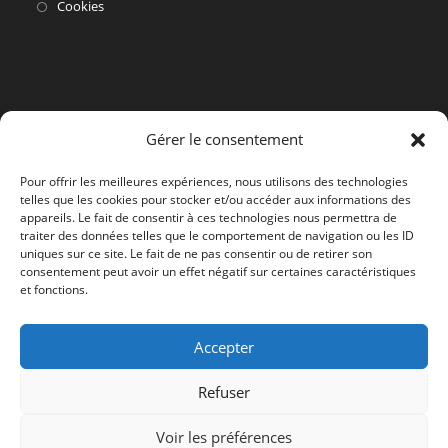
dans
S’ouvre
Cookies
un
dans
nouvel
un
onglet
nouvel
onglet
Gérer le consentement
Pour offrir les meilleures expériences, nous utilisons des technologies
telles que les cookies pour stocker et/ou accéder aux informations des
appareils. Le fait de consentir à ces technologies nous permettra de
traiter des données telles que le comportement de navigation ou les ID
uniques sur ce site. Le fait de ne pas consentir ou de retirer son
consentement peut avoir un effet négatif sur certaines caractéristiques
et fonctions.
Accepter
Refuser
Voir les préférences