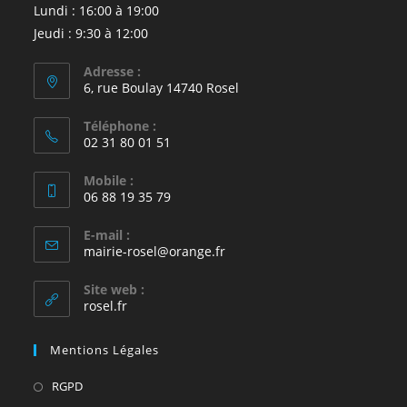
Lundi : 16:00 à 19:00
Jeudi : 9:30 à 12:00
Adresse :
6, rue Boulay 14740 Rosel
Téléphone :
02 31 80 01 51
Mobile :
06 88 19 35 79
E-mail :
S’ouvre
mairie-rosel@orange.fr
dans
votre
Site web :
application
rosel.fr
Mentions Légales
S’ouvre
RGPD