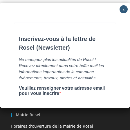
Skip
Commune de Caen la mer -
0231800151
Lundi: 16h-19h/Jeudi:
to
9h30-12h/Samedi: RV
content
Menu
[comarquage category= »part »]
Mairie Rosel
Horaires d'ouverture de la mairie de Rosel