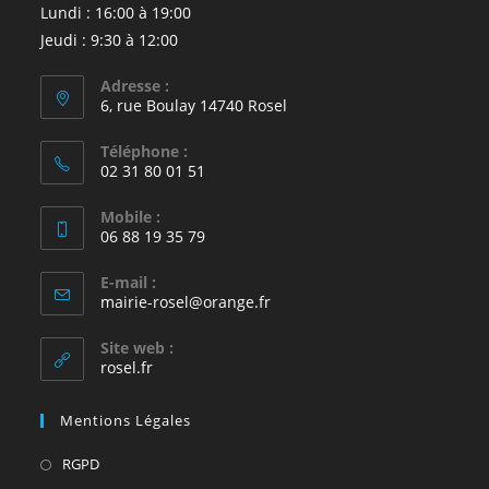
Lundi : 16:00 à 19:00
Jeudi : 9:30 à 12:00
Adresse :
6, rue Boulay 14740 Rosel
Téléphone :
02 31 80 01 51
Mobile :
06 88 19 35 79
E-mail :
S’ouvre
mairie-rosel@orange.fr
dans
votre
Site web :
application
rosel.fr
Mentions Légales
S’ouvre
RGPD