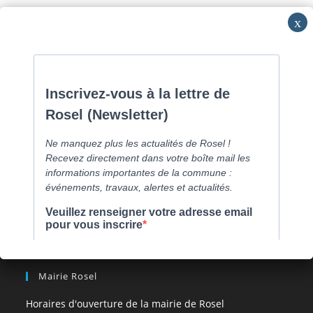
Skip
Commune de Caen la mer -
0231800151
Lundi: 16h-19h/Jeudi:
to
9h30-12h/Samedi: RV
content
Menu
[comarquage category= »part »]
Mairie Rosel
Horaires d'ouverture de la mairie de Rosel