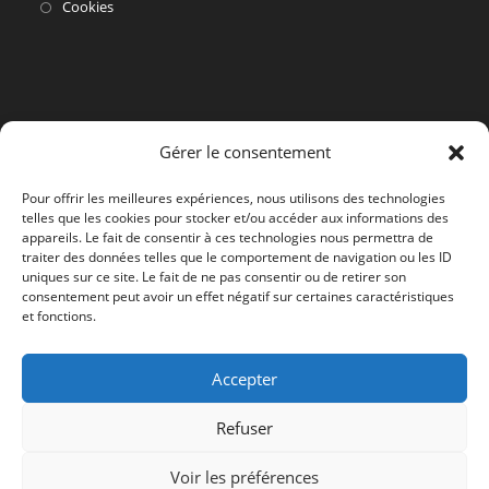
dans
S’ouvre
Cookies
un
dans
nouvel
un
onglet
nouvel
onglet
Gérer le consentement
Pour offrir les meilleures expériences, nous utilisons des technologies
telles que les cookies pour stocker et/ou accéder aux informations des
appareils. Le fait de consentir à ces technologies nous permettra de
traiter des données telles que le comportement de navigation ou les ID
uniques sur ce site. Le fait de ne pas consentir ou de retirer son
consentement peut avoir un effet négatif sur certaines caractéristiques
et fonctions.
Accepter
Refuser
Voir les préférences